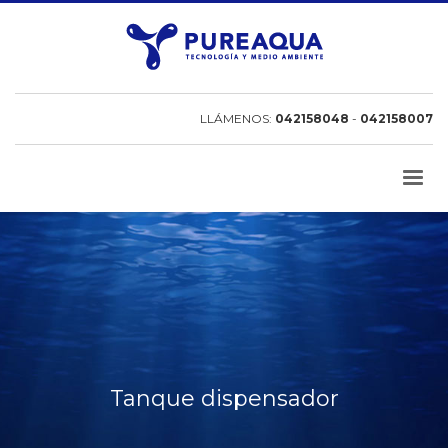
LLÁMENOS:
042158048
-
042158007
Tanque dispensador