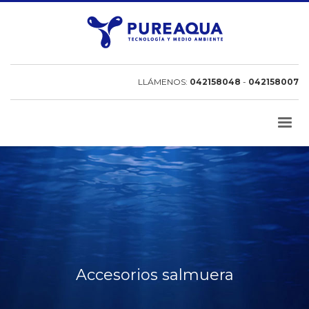
LLÁMENOS:
042158048
-
042158007
Accesorios salmuera