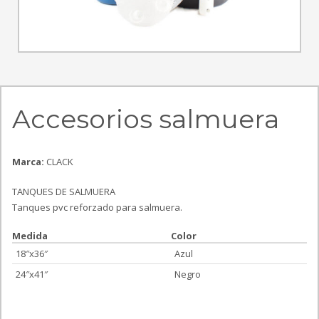
Accesorios salmuera
Marca:
CLACK
TANQUES DE SALMUERA
Tanques pvc reforzado para salmuera.
Medida
Color
18″x36″
Azul
24″x41″
Negro